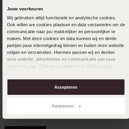
Gratis verzending vanaf
4,59 uit 5 (55.000+
Jouw voorkeuren
€49
reviews)
Wij gebruiken altijd functionele en analytische cookies.
Ook willen we cookies plaatsen en data verzamelen om de
communicatie naar jou makkelijker en persoonlijker te
maken. Met deze cookies en data kunnen wij en derde
Direct naar
partijen jouw internetgedrag binnen en buiten onze website
volgen en verzamelen. Hiermee passen wij en derden
Over Lucardi
onze website, advertenties en communicatie aan jouw
interesses aan. Door op ‘accepteren’ te klikken ga je
hiermee akkoord. Je kunt je voorkeuren altijd weer
Klantendienst
aanpassen. Lees er meer over in ons
cookiebeleid
.
Accepteren
LUCARDI MEMBER
Aanpassen
Word member en ontvang altijd minimaal 10% korting
op al jouw aankopen