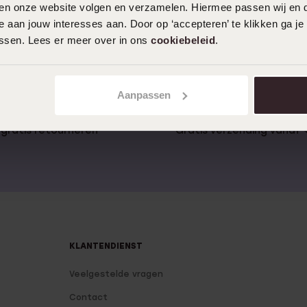
iten onze website volgen en verzamelen. Hiermee passen wij en 
 aan jouw interesses aan. Door op ‘accepteren’ te klikken ga je
assen. Lees er meer over in ons
cookiebeleid
.
1
Aanpassen
gratis retourneren
Gratis verzending vanaf
KLANTENDIENST
Veelgestelde vragen
Contact