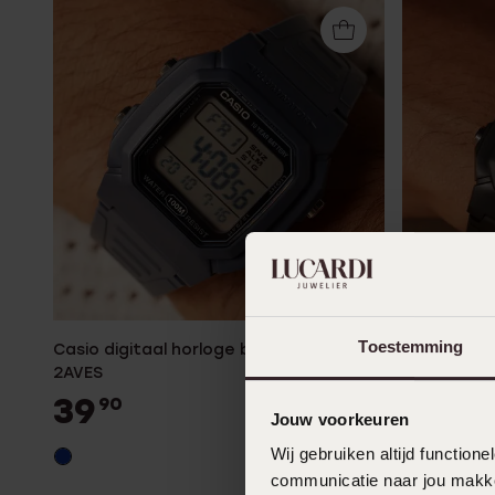
Enkelbandjes
Accessoires
Toestemming
Casio digitaal horloge blauw W-800H-
Casio Digi
2AVES
800H-1AVE
39
39
90
90
Jouw voorkeuren
Wij gebruiken altijd functio
communicatie naar jou makkel