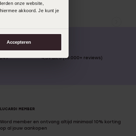
derden onze website,
 hiermee akkoord. Je kunt je
Accepteren
 €49
4,59 uit 5 (55.000+ reviews)
LUCARDI MEMBER
Word member en ontvang altijd minimaal 10% korting
op al jouw aankopen