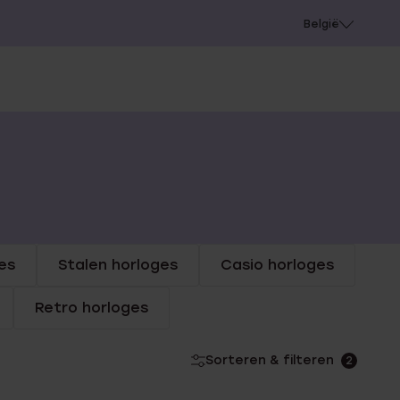
e
Gaatjes schieten
België
es
Stalen horloges
Casio horloges
Retro horloges
Sorteren & filteren
2