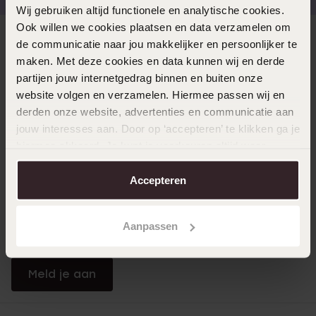
Wij gebruiken altijd functionele en analytische cookies.
Ook willen we cookies plaatsen en data verzamelen om
Direct naar
de communicatie naar jou makkelijker en persoonlijker te
maken. Met deze cookies en data kunnen wij en derde
partijen jouw internetgedrag binnen en buiten onze
Over Lucardi
website volgen en verzamelen. Hiermee passen wij en
derden onze website, advertenties en communicatie aan
jouw interesses aan. Door op ‘accepteren’ te klikken ga je
Klantendienst
hiermee akkoord. Je kunt je voorkeuren altijd weer
aanpassen. Lees er meer over in ons
cookiebeleid
.
Accepteren
LUCARDI MEMBER
Word member en ontvang altijd minimaal 10% korting
Aanpassen
op al jouw aankopen
Meld je aan