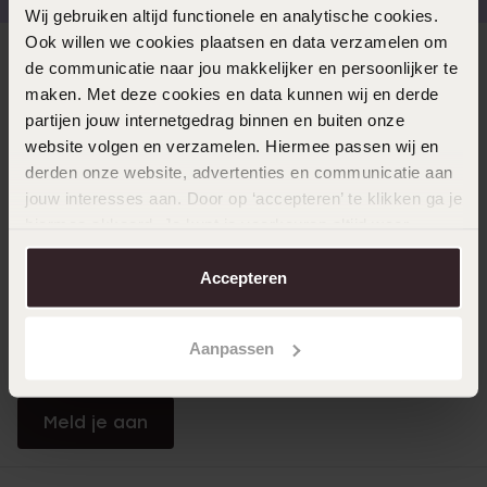
Wij gebruiken altijd functionele en analytische cookies.
Ook willen we cookies plaatsen en data verzamelen om
Direct naar
de communicatie naar jou makkelijker en persoonlijker te
maken. Met deze cookies en data kunnen wij en derde
partijen jouw internetgedrag binnen en buiten onze
Over Lucardi
website volgen en verzamelen. Hiermee passen wij en
derden onze website, advertenties en communicatie aan
jouw interesses aan. Door op ‘accepteren’ te klikken ga je
Klantendienst
hiermee akkoord. Je kunt je voorkeuren altijd weer
aanpassen. Lees er meer over in ons
cookiebeleid
.
Accepteren
LUCARDI MEMBER
Word member en ontvang altijd minimaal 10% korting
Aanpassen
op al jouw aankopen
Meld je aan