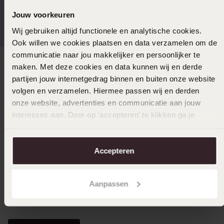
Gratis verzending vanaf
4,59 uit 5 (55.000+
Jouw voorkeuren
€49
reviews)
Wij gebruiken altijd functionele en analytische cookies.
Ook willen we cookies plaatsen en data verzamelen om de
communicatie naar jou makkelijker en persoonlijker te
maken. Met deze cookies en data kunnen wij en derde
Direct naar
partijen jouw internetgedrag binnen en buiten onze website
volgen en verzamelen. Hiermee passen wij en derden
Over Lucardi
onze website, advertenties en communicatie aan jouw
interesses aan. Door op ‘accepteren’ te klikken ga je
hiermee akkoord. Je kunt je voorkeuren altijd weer
Klantendienst
aanpassen. Lees er meer over in ons
cookiebeleid
.
Accepteren
LUCARDI MEMBER
Aanpassen
Word member en ontvang altijd minimaal 10% korting
op al jouw aankopen