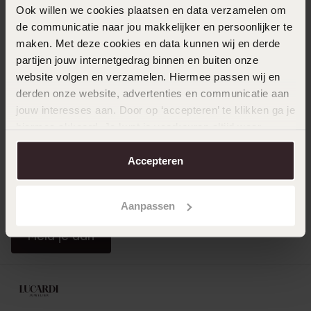
Direct naar
Ook willen we cookies plaatsen en data verzamelen om
de communicatie naar jou makkelijker en persoonlijker te
maken. Met deze cookies en data kunnen wij en derde
Over Lucardi
partijen jouw internetgedrag binnen en buiten onze
website volgen en verzamelen. Hiermee passen wij en
derden onze website, advertenties en communicatie aan
Klantendienst
jouw interesses aan. Door op ‘accepteren’ te klikken ga je
hiermee akkoord. Je kunt je voorkeuren altijd weer
aanpassen. Lees er meer over in ons
cookiebeleid
.
LUCARDI MEMBER
Accepteren
Word member en ontvang altijd minimaal 10% korting
op al jouw aankopen
Aanpassen
Meld je aan