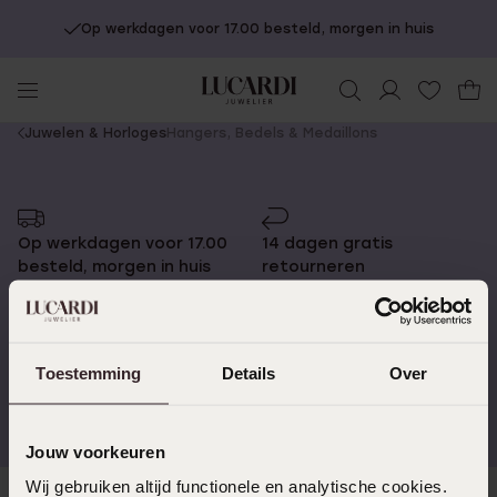
Op werkdagen voor 17.00 besteld, morgen in huis
You
Juwelen & Horloges
Hangers, Bedels & Medaillons
are
here:
Op werkdagen voor 17.00
14 dagen gratis
besteld, morgen in huis
retourneren
Toestemming
Details
Over
Gratis verzending vanaf
4,59 uit 5 (55.000+
€49
reviews)
Jouw voorkeuren
Wij gebruiken altijd functionele en analytische cookies.