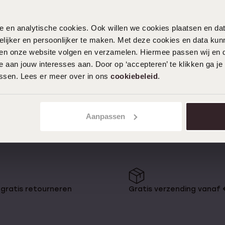
1
nele en analytische cookies. Ook willen we cookies plaatsen en 
ijker en persoonlijker te maken. Met deze cookies en data kunn
t! Heb je een nieuw, tof collier
 het wel een extra toets
iten onze website volgen en verzamelen. Hiermee passen wij en 
 medaillon om jouw ketting of
 aan jouw interesses aan. Door op ‘accepteren’ te klikken ga je
 “Life is too short to wear
assen. Lees er meer over in ons
cookiebeleid
.
. Tegenwoordig zie je bijvoorbeeld
edels zoals een klavertje, hartje
Aanpassen
f colliers te hangen. Of wat
 met jouw initialen eraan of die
ouden hangers
, alsook in andere
gratis retourneren
Gratis verzending vanaf