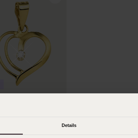
gouden hanger hart met
02ct
Details