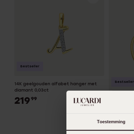
Gepersonaliseerde
Disney
juwelen
K3
Enkelbandjes
Accessoires
Bestseller
Bestseller
14K geelgouden alfabet hanger met
diamant 0,03ct
219
99
14 karaat 
diamant 0,
179
99
Toestemming