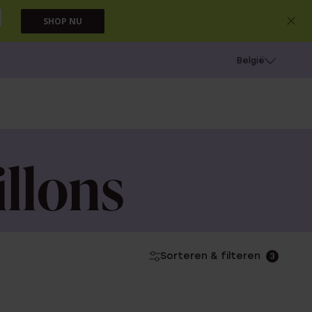
SHOP NU
e
Gaatjes schieten
België
llons
Sorteren & filteren
3