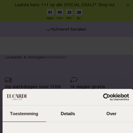
Laatste kans: 1+1 op alle SPECIAL DEALS* Shop nu!
01
05
25
28
Dagen
Uren
Min
Sec
Achteraf betalen
You
Juwelen & Horloges
Armbanden
are
here:
Op werkdagen voor 17.00
14 dagen gratis
besteld, morgen in huis
retourneren
Toestemming
Details
Over
Gratis verzending vanaf
4,59 uit 5 (55.000+
€49
reviews)