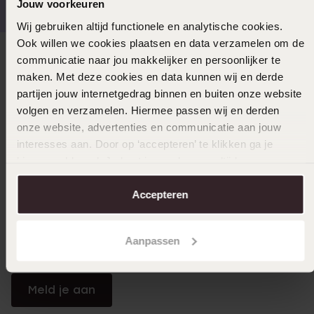
Jouw voorkeuren
Wij gebruiken altijd functionele en analytische cookies.
Ook willen we cookies plaatsen en data verzamelen om de
communicatie naar jou makkelijker en persoonlijker te
Direct naar
maken. Met deze cookies en data kunnen wij en derde
partijen jouw internetgedrag binnen en buiten onze website
Over Lucardi
volgen en verzamelen. Hiermee passen wij en derden
onze website, advertenties en communicatie aan jouw
interesses aan. Door op ‘accepteren’ te klikken ga je
Klantendienst
hiermee akkoord. Je kunt je voorkeuren altijd weer
aanpassen. Lees er meer over in ons
cookiebeleid
.
Accepteren
LUCARDI MEMBER
Word member en ontvang altijd minimaal 10% korting
Aanpassen
op al jouw aankopen
Meld je aan