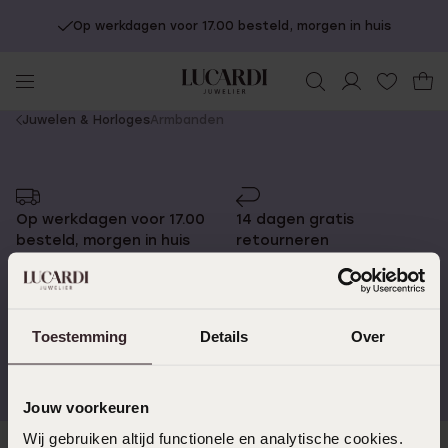
Op werkdagen voor 17.00 besteld, morgen in huis
You
Juwelen & Horloges
Armbanden
are
here:
Op werkdagen voor 17.00
14 dagen gratis
besteld, morgen in huis
retourneren
Toestemming
Details
Over
Gratis verzending vanaf
4,59 uit 5 (55.000+
€49
reviews)
Jouw voorkeuren
Wij gebruiken altijd functionele en analytische cookies.