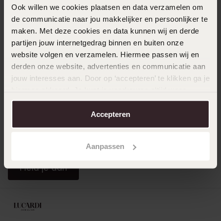
Direct naar
Ook willen we cookies plaatsen en data verzamelen om
de communicatie naar jou makkelijker en persoonlijker te
maken. Met deze cookies en data kunnen wij en derde
Over Lucardi
partijen jouw internetgedrag binnen en buiten onze
website volgen en verzamelen. Hiermee passen wij en
derden onze website, advertenties en communicatie aan
Klantendienst
jouw interesses aan. Door op ‘accepteren’ te klikken ga je
hiermee akkoord. Je kunt je voorkeuren altijd weer
aanpassen. Lees er meer over in ons
cookiebeleid
.
LUCARDI MEMBER
Accepteren
Word member en ontvang altijd minimaal 10% korting
op al jouw aankopen
Aanpassen
Meld je aan