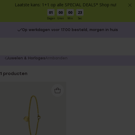
Laatste kans: 1+1 op alle SPECIAL DEALS* Shop nu!
01
00
00
23
Dagen
Uren
Min
Sec
Op werkdagen voor 17.00 besteld, morgen in huis
You
Juwelen & Horloges
Armbanden
are
here:
1
producten