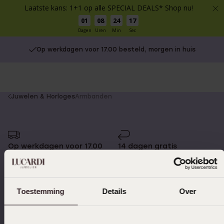
Laatste kans: 1+1 op alle SPECIAL DEALS* Shop nu!
01
08
24
17
Dagen
Uren
Min
Sec
Op werkdagen voor 17.00 besteld, morgen in huis
You
Juwelen & Horloges
Armbanden
are
here:
Op werkdagen voor 17.00
14 dagen gratis
besteld, morgen in huis
retourneren
Toestemming
Details
Over
Gratis verzending vanaf
4,59 uit 5 (55.000+
€49
reviews)