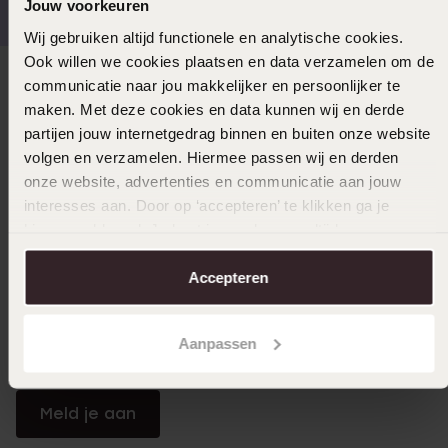
Jouw voorkeuren
Wij gebruiken altijd functionele en analytische cookies.
Ook willen we cookies plaatsen en data verzamelen om de
communicatie naar jou makkelijker en persoonlijker te
Direct naar
maken. Met deze cookies en data kunnen wij en derde
partijen jouw internetgedrag binnen en buiten onze website
Over Lucardi
volgen en verzamelen. Hiermee passen wij en derden
onze website, advertenties en communicatie aan jouw
interesses aan. Door op ‘accepteren’ te klikken ga je
Klantendienst
hiermee akkoord. Je kunt je voorkeuren altijd weer
aanpassen. Lees er meer over in ons
cookiebeleid
.
Accepteren
LUCARDI MEMBER
Word member en ontvang altijd minimaal 10% korting
Aanpassen
op al jouw aankopen
Meld je aan