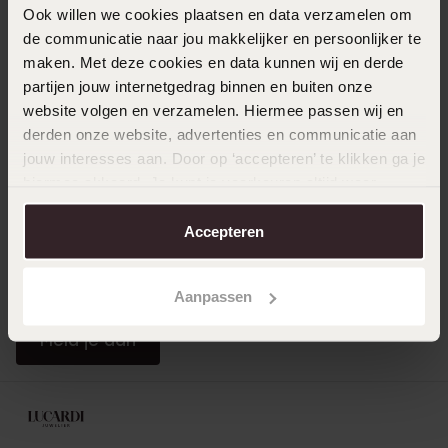
Direct naar
Ook willen we cookies plaatsen en data verzamelen om
de communicatie naar jou makkelijker en persoonlijker te
maken. Met deze cookies en data kunnen wij en derde
Over Lucardi
partijen jouw internetgedrag binnen en buiten onze
website volgen en verzamelen. Hiermee passen wij en
derden onze website, advertenties en communicatie aan
Klantendienst
jouw interesses aan. Door op ‘accepteren’ te klikken ga je
hiermee akkoord. Je kunt je voorkeuren altijd weer
aanpassen. Lees er meer over in ons
cookiebeleid
.
LUCARDI MEMBER
Accepteren
Word member en ontvang altijd minimaal 10% korting
op al jouw aankopen
Aanpassen
Meld je aan