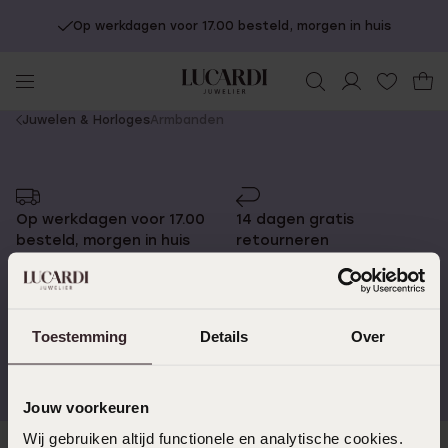
Op werkdagen voor 17.00 besteld, morgen in huis
You
Juwelen & Horloges
Armbanden
are
here:
Op werkdagen voor 17.00
14 dagen gratis
besteld, morgen in huis
retourneren
Toestemming
Details
Over
Gratis verzending vanaf
4,59 uit 5 (55.000+
€49
reviews)
Jouw voorkeuren
Wij gebruiken altijd functionele en analytische cookies.