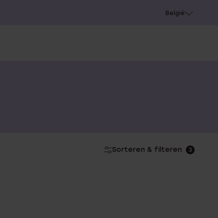
e
Gaatjes schieten
België
Sorteren & filteren
3