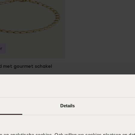
r
d met gourmet schakel
Details
1
nele en analytische cookies. Ook willen we cookies plaatsen en 