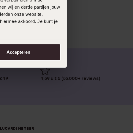
en wij en derde partijen jouw
derden onze website,
 hiermee akkoord. Je kunt je
Accepteren
 €49
4,59 uit 5 (55.000+ reviews)
LUCARDI MEMBER