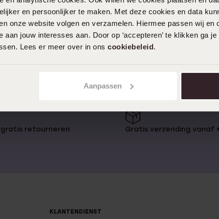
ijker en persoonlijker te maken. Met deze cookies en data kunn
s perfect om een armband cadeau
iten onze website volgen en verzamelen. Hiermee passen wij en 
 armbandjes leuk met elkaar
 aan jouw interesses aan. Door op ‘accepteren’ te klikken ga je
enwoordig kies je tussen
assen. Lees er meer over in ons
cookiebeleid
.
 steeds zelf bewonderen, in
ijk steeds aan je arm
Lucardi kan je terecht voor
n armband of juist blij wordt van
Aanpassen
band bij Lucardi
gratis retourneren
Gratis verzending vanaf
. De heren armbanden zijn er in
alen als staal en leer. Als je
gouden armband
. Tussen de
les, bedelarmbanden en fijnere
 Daarnaast kun je bij Lucardi
ersonaliseren. Zo hebben we een
KLANTENDIENST
een
armband met naam
. Ook voor