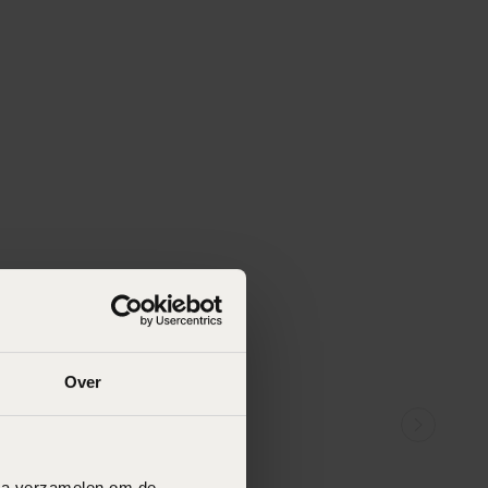
Over
data verzamelen om de