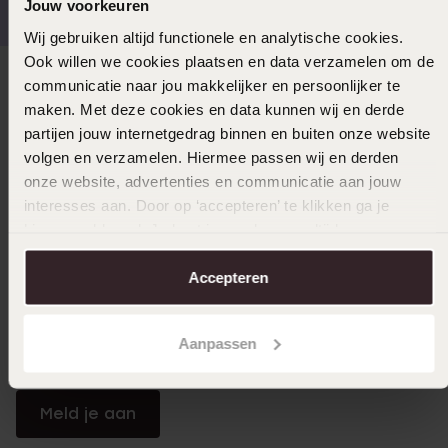
Jouw voorkeuren
Wij gebruiken altijd functionele en analytische cookies.
Ook willen we cookies plaatsen en data verzamelen om de
communicatie naar jou makkelijker en persoonlijker te
Direct naar
maken. Met deze cookies en data kunnen wij en derde
partijen jouw internetgedrag binnen en buiten onze website
Over Lucardi
volgen en verzamelen. Hiermee passen wij en derden
onze website, advertenties en communicatie aan jouw
interesses aan. Door op ‘accepteren’ te klikken ga je
Klantendienst
hiermee akkoord. Je kunt je voorkeuren altijd weer
aanpassen. Lees er meer over in ons
cookiebeleid
.
Accepteren
LUCARDI MEMBER
Word member en ontvang altijd minimaal 10% korting
Aanpassen
op al jouw aankopen
Meld je aan