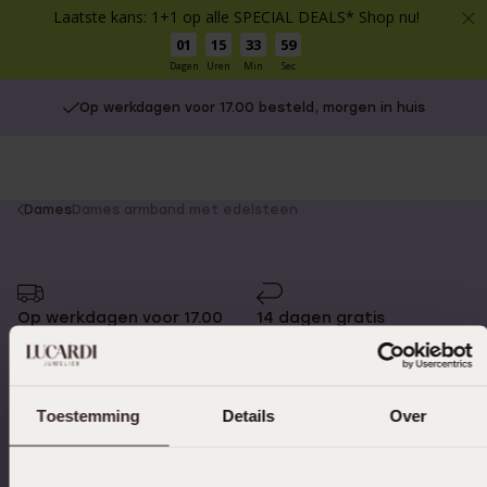
Laatste kans: 1+1 op alle SPECIAL DEALS* Shop nu!
01
15
33
59
Dagen
Uren
Min
Sec
Op werkdagen voor 17.00 besteld, morgen in huis
You
Dames
Dames armband met edelsteen
are
here:
Op werkdagen voor 17.00
14 dagen gratis
besteld, morgen in huis
retourneren
Toestemming
Details
Over
Gratis verzending vanaf
4,59 uit 5 (55.000+
€49
reviews)