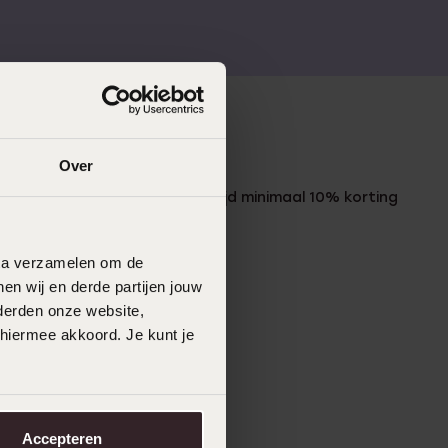
LUCARDI MEMBER
Over
Word member en ontvang altijd minimaal 10% korting
op al jouw aankopen
data verzamelen om de
Meld je aan
en wij en derde partijen jouw
derden onze website,
 hiermee akkoord. Je kunt je
Accepteren