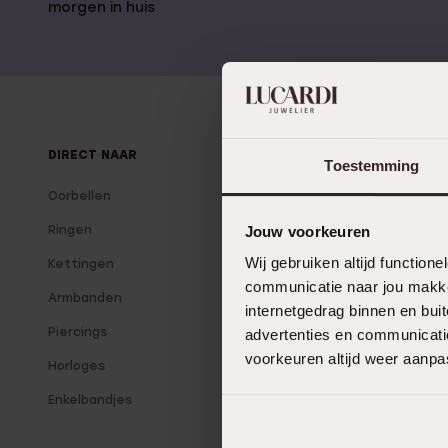
Gepersonaliseerde
morgen in huis
Disney
juwelen
K3
Enkelbandjes
Accessoires
DIRECT NAAR
OVER LUCARDI
Toestemming
Oorbellen
Over Lucardi
Jouw voorkeuren
Ringen
Onze winkels
Wij gebruiken altijd functio
Kettingen
Lucardi Member
communicatie naar jou makkel
Armbanden
Blog
internetgedrag binnen en bu
Piercings
advertenties en communicatie
voorkeuren altijd weer aanp
Horloges
Enkelbandjes