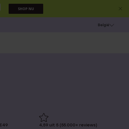
SHOP NU
e
Gaatjes schieten
België
 €49
4,59 uit 5 (55.000+ reviews)