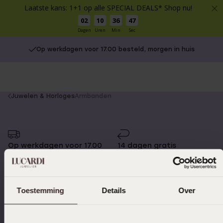
Laatste kans: 1+1 op alle SPECIAL DEALS* Shop nu!
02
10
36
47
Dagen
Uren
Min
Sec
Op werkdagen voor 17.00 besteld, morgen in huis
You
Juwelen & Horloges
Armbanden
are
here:
Op werkdagen voor 17.00
14 dagen gratis
besteld, morgen in huis
retourneren
Toestemming
Details
Over
Gratis verzending vanaf
4,59 uit 5 (55.000+
€49
reviews)