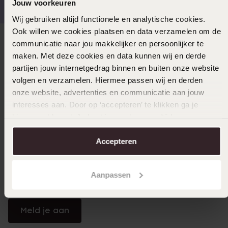
Jouw voorkeuren
Wij gebruiken altijd functionele en analytische cookies.
Ook willen we cookies plaatsen en data verzamelen om de
communicatie naar jou makkelijker en persoonlijker te
Direct naar
maken. Met deze cookies en data kunnen wij en derde
partijen jouw internetgedrag binnen en buiten onze website
Over Lucardi
volgen en verzamelen. Hiermee passen wij en derden
onze website, advertenties en communicatie aan jouw
interesses aan. Door op ‘accepteren’ te klikken ga je
Klantendienst
hiermee akkoord. Je kunt je voorkeuren altijd weer
aanpassen. Lees er meer over in ons
cookiebeleid
.
Accepteren
LUCARDI MEMBER
Word member en ontvang altijd minimaal 10% korting
Aanpassen
op al jouw aankopen
Meld je aan