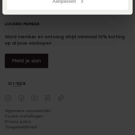
Aanpassen
Klantendienst
LUCARDI MEMBER
Word member en ontvang altijd minimaal 10% korting
op al jouw aankopen
Meld je aan
Algemene voorwaarden
Cookie-instellingen
Privacy policy
Toegankelijkheid