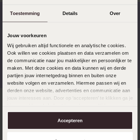
Toestemming
Details
Over
Op werkdagen voor 17.00
14 dagen gratis
besteld, morgen in huis
retourneren
Jouw voorkeuren
Wij gebruiken altijd functionele en analytische cookies.
Ook willen we cookies plaatsen en data verzamelen om
de communicatie naar jou makkelijker en persoonlijker te
Gratis verzending vanaf
4,59 uit 5 (55.000+
maken. Met deze cookies en data kunnen wij en derde
€49
reviews)
partijen jouw internetgedrag binnen en buiten onze
website volgen en verzamelen. Hiermee passen wij en
derden onze website, advertenties en communicatie aan
jouw interesses aan. Door op ‘accepteren’ te klikken ga je
Direct naar
hiermee akkoord. Je kunt je voorkeuren altijd weer
aanpassen. Lees er meer over in ons
cookiebeleid
.
Accepteren
Over Lucardi