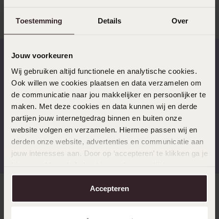
aanmelden
Verder
Toestemming
Details
Over
Jouw voorkeuren
Wij gebruiken altijd functionele en analytische cookies.
Op werkdagen voor 17.00
14 dagen gratis
Ook willen we cookies plaatsen en data verzamelen om
besteld, morgen in huis
retourneren
de communicatie naar jou makkelijker en persoonlijker te
maken. Met deze cookies en data kunnen wij en derde
partijen jouw internetgedrag binnen en buiten onze
website volgen en verzamelen. Hiermee passen wij en
Gratis verzending vanaf
4,59 uit 5 (55.000+
derden onze website, advertenties en communicatie aan
€49
reviews)
jouw interesses aan. Door op ‘accepteren’ te klikken ga je
hiermee akkoord. Je kunt je voorkeuren altijd weer
aanpassen. Lees er meer over in ons
cookiebeleid
.
Accepteren
Direct naar