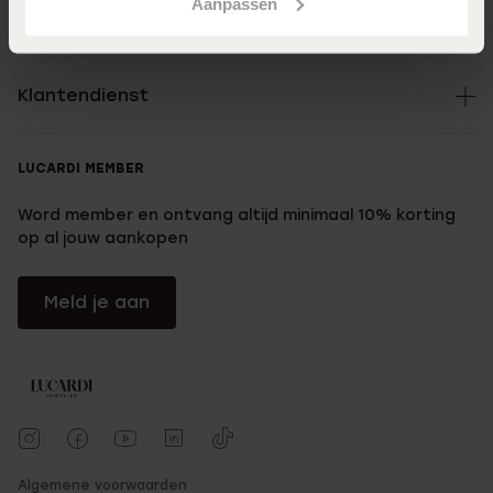
Aanpassen
Over Lucardi
Klantendienst
LUCARDI MEMBER
Word member en ontvang altijd minimaal 10% korting
op al jouw aankopen
Meld je aan
Algemene voorwaarden