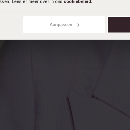
assen. Lees er meer over in ons
cookiebeleid
.
Aanpassen