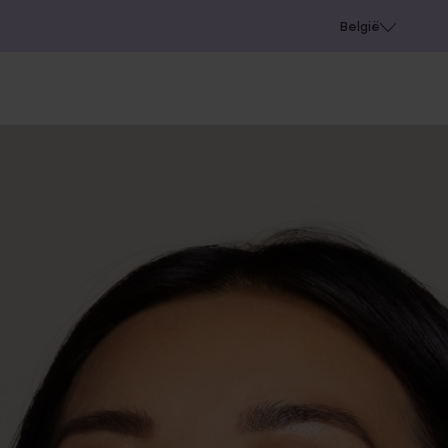
e
Gaatjes schieten
België