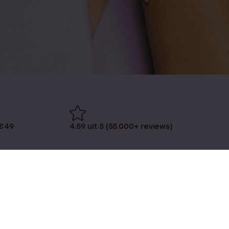
 €49
4,59 uit 5 (55.000+ reviews)
LUCARDI MEMBER