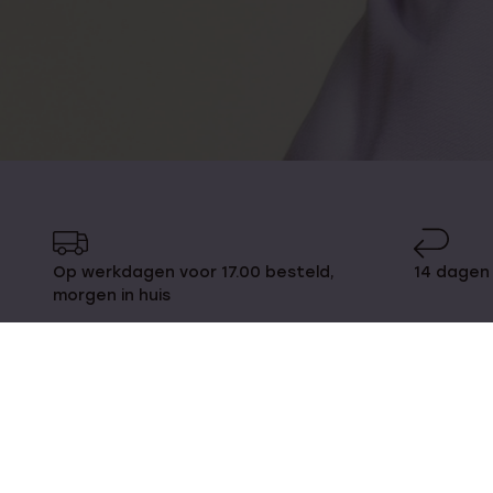
Op werkdagen voor 17.00 besteld,
14 dagen 
morgen in huis
DIRECT NAAR
OVER LUCARDI