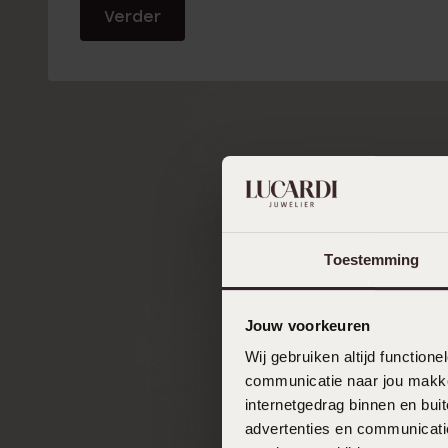
Verder
Enkelbandjes
aanmelden
Accessoires
Toestemming
Jouw voorkeuren
Wij gebruiken altijd functio
communicatie naar jou makkel
internetgedrag binnen en bu
advertenties en communicatie