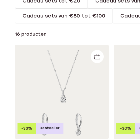
Cadeau sets tot €20
Cadeau sets va
Enkelbandjes
Cadeau sets van €80 tot €100
Cadeau
Accessoires
16
producten
Bestseller
-33%
-30%