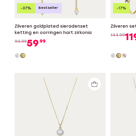
Bestseller
-37%
-17%
Zilveren goldplated sieradenset
Zilveren se
ketting en oorringen hart zirkonia
11
144.99
59
99
94.99