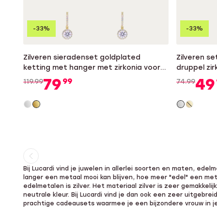
-33%
-33%
Zilveren sieradenset goldplated
Zilveren se
ketting met hanger met zirkonia voor
druppel zir
dames
79
49
99
119.99
74.99
Huidige
Ga
Bij Lucardi vind je juwelen in allerlei soorten en maten, ede
pagina
naar
langer een metaal mooi kan blijven, hoe meer "edel" een met
pagina
edelmetalen is zilver. Het materiaal zilver is zeer gemakkel
neutrale kleur. Bij Lucardi vind je dan ook een zeer uitgebre
prachtige cadeausets waarmee je een bijzondere vrouw in j