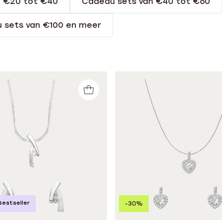
n €20 tot €40
Cadeau sets van €40 tot €60
 sets van €100 en meer
Bestseller
-30%