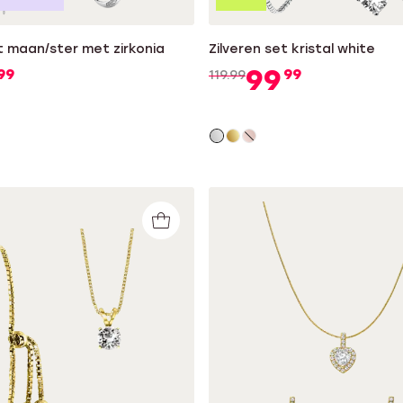
t maan/ster met zirkonia
Zilveren set kristal white
99
99
99
119.99