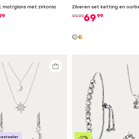
t mat/glans met zirkonia
Zilveren set ketting en oorbe
69
99
99
99.99
Bestseller
-17%