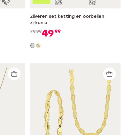
Zilveren set ketting en oorbellen
zirkonia
49
99
79.99