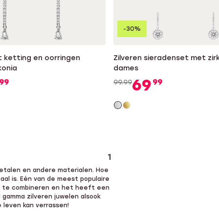
-30%
t ketting en oorringen
Zilveren sieradenset met zir
konia
dames
69
99
99
99.99
1
lmetalen en andere materialen. Hoe
aal is. Eén van de meest populaire
ijk te combineren en het heeft een
id gamma zilveren juwelen alsook
e leven kan verrassen!