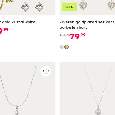
-33%
t gold kristal white
Zilveren goldplated set kett
oorbellen hart
9
99
79
99
119.99