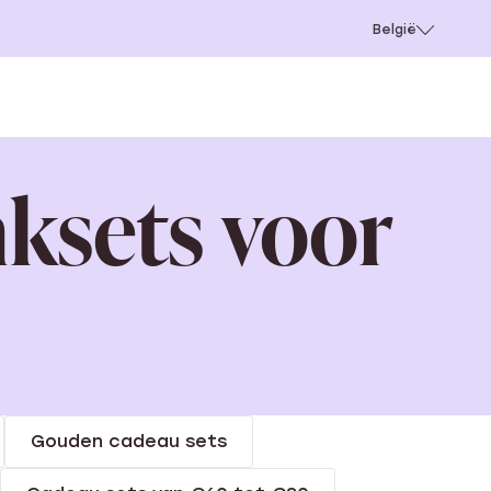
e
Gaatjes schieten
België
nksets voor
Gouden cadeau sets