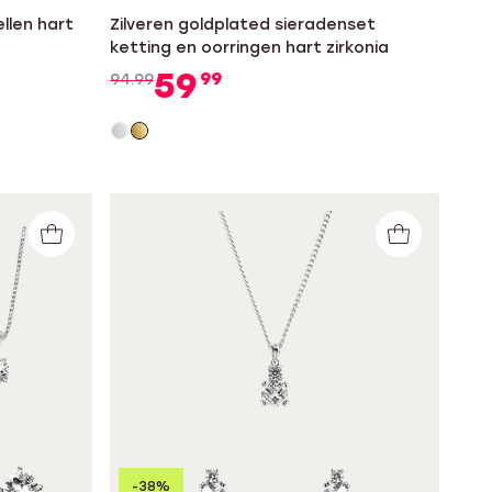
llen hart
Zilveren goldplated sieradenset
ketting en oorringen hart zirkonia
59
99
94.99
-38%