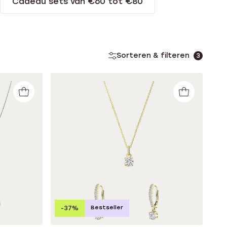
Cadeau sets van €60 tot €80
Sorteren & filteren
3
Bestseller
-37%