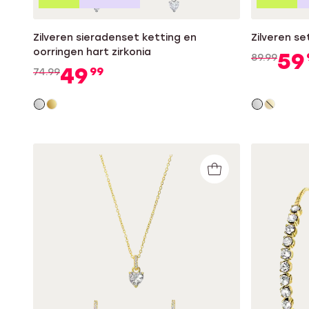
Zilveren sieradenset ketting en
Zilveren se
oorringen hart zirkonia
59
89.99
49
99
74.99