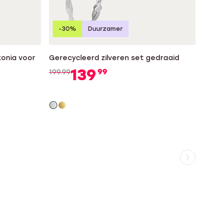
-30%
Duurzamer
konia voor
Gerecycleerd zilveren set gedraaid
139
99
199.99