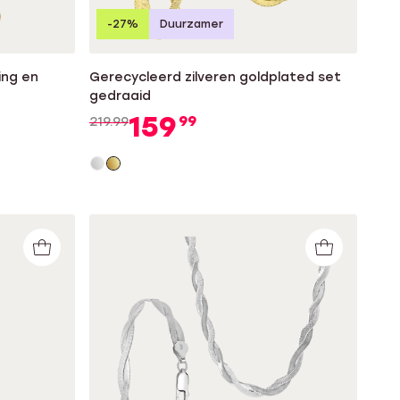
-27%
Duurzamer
ing en
Gerecycleerd zilveren goldplated set
gedraaid
159
99
219.99