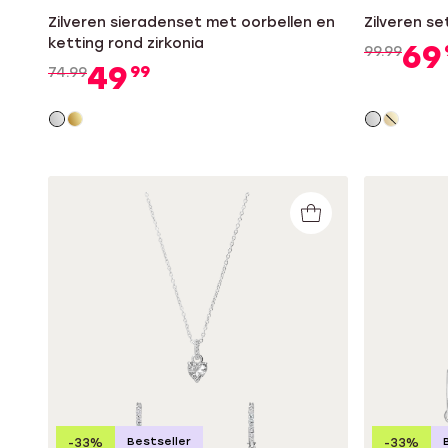
Zilveren sieradenset met oorbellen en
Zilveren se
ketting rond zirkonia
69
99.99
49
99
74.99
Bestseller
-33%
-33%