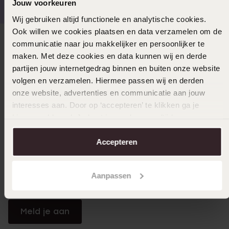
Jouw voorkeuren
Wij gebruiken altijd functionele en analytische cookies.
Ook willen we cookies plaatsen en data verzamelen om de
communicatie naar jou makkelijker en persoonlijker te
Direct naar
maken. Met deze cookies en data kunnen wij en derde
partijen jouw internetgedrag binnen en buiten onze website
Over Lucardi
volgen en verzamelen. Hiermee passen wij en derden
onze website, advertenties en communicatie aan jouw
interesses aan. Door op ‘accepteren’ te klikken ga je
Klantendienst
hiermee akkoord. Je kunt je voorkeuren altijd weer
aanpassen. Lees er meer over in ons
cookiebeleid
.
Accepteren
LUCARDI MEMBER
Word member en ontvang altijd minimaal 10% korting
Aanpassen
op al jouw aankopen
Meld je aan